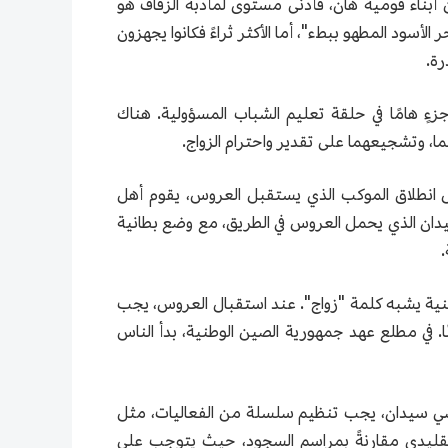
ن أبناء قومية هان، فأدنى مستوى لمأدبة الزفاف هو
 البحر الأسود المطهو ببطء"، أما الأكثر ثراءً فكانوا يجهزون
رة.
جزءٍ هامًا في حلقة تعليم الشباب المسؤولية. هناك
، وتشجيعهما على تقدير واحترام الزواج.
قبل انطلاق الموكب الذي يستقبل العروس، يقوم أهل
يدان الذي يحمل العروس في الطريق، مع وضع بطانية
.
نية يشبه كلمة "زواج". عند استقبال العروس، يجب
 مما يعطي جوًا مهيبًا ورصينًا. في مطلع عهد جمهورية الصين الوطنية، بدأ الناس
كرسي سيدان، يجب تنظيم سلسلة من الفعاليات، مثل
التقليدي مقارنةً بمراسم السجود، حيث يتوجب على