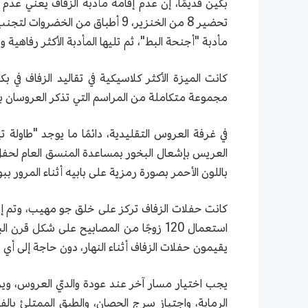
بكين قديمًا، إن عدم إقامة مأدبة الزفاف يعني عدم 
تحضير 8 من الخنزير، 9 أطباق من ا
مأدبة "أجنحة البط"، ثم تليها المأدبة الأكثر رفاهية
كانت الميزة الأكثر كلاسيكية في تقاليد الزفاف في 
مجموعة متكاملة من المراسم التي تذكر العروسان بأ
في غرفة العروس التقليدية، دائمًا ما يوجد "طاولة
العريس بإشعال البخور بمساعدة المنسق العام لحفل 
باللون الأحمر بصورة رمزية على بابيه أثناء المرور ببو
كانت حفلات الزفاف تركز على خلق جو مهيب، وتم إق
يقيمون حفلات الزفاف أثناء النهار، دون حاجة إلى أي 
يجب اختيار مسار آخر عند عودة والديّ العروس، وي
الرماية، واجتياز سرج الحصان، والطبق الممتلئ با