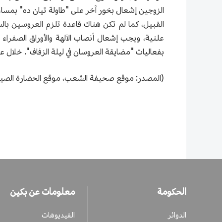
الزوجين إشعال بخور آخر على "طاولة تيان ده" بمساعد
القبيل، كما لم تكن هناك قاعدة تلزم العروسين بال
علنية، ويجب إشعال أنصاب الآلهة والأوراق الصفراء ف
بفعاليات "مضايقة العروسان في ليلة الزفاف". خلال 
(المصدر: موقع صحيفة الشعب، موقع الحضارة الصين
الحكومة
معلومات عن بكين
الدوائر
الفيديوهات