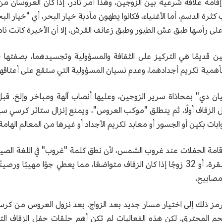
إقامة علاقة شرعية بين الزوجين، وهذا أمر نادر. إذا كان العروسان م
لخضروات لتجنب كثرة الدسم، أما الأغنياء، فكانوا يطهون مأدبة خيار البحر، أي "خيار
 وعلى رأسها طبق عش الطيور وطبق زعانف القرش، إلا أن الأخيرة كانت ناد
بكين قديمًا هي التركيز على الثقافة والمسؤولية وتجسيدهما، بصفتها 
همية تكريم أجدادهما، وعدم نسيان المسؤولية التي ستقع على أعتاقهما
 تيان دي" بمحاذاة سرير الزوجين، وعليها أنصاب آلهة ومباخر وإلخ. 
الزفاف أولًا، ثم ينطلق "موكب العروس"، ويمنع إنزال ستائر كرسي س
ابات بكين أو الجسور أو معابد تكريم الأجداد أو غيرها من المعالم الهامة
امة الحفلات عند غروب الشمس، لأن نطق كلمة "غروب" في اللغة الصي
استعمال 120 زوجًا من المصابيح على شكل قرن البقرة، أو 32 زوجًا إذا كان الزفاف متواضعًا،
مصابيح.
رمز ذلك إلى اختيار مسار جديد بعد الزواج. بعد نزول العروس من 
لفحم المحترق. لكن هذه الفعاليات لم تكن أهم حلقات حفل الزفاف 