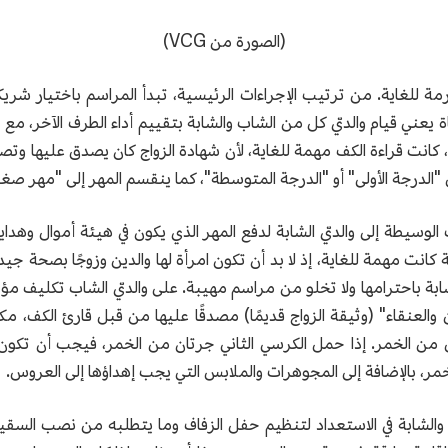
(الصورة من VCG)
مة للغاية. من ترتيب الإجراءات الرئيسية، تبدأ المراسم باختيار شريك
 يعني قيام والديّ كل من الشاب والشابة بتقييم أداء الطرف الآخر، مع ت
انت قراءة الكف مهمة للغاية، لأن شهادة الزواج كان يصدق عليها وتصدر
"الدرجة الأولى" أو "الدرجة المتوسطة"، كما ينقسم المهر إلى "مهر صغي
الوسيطة إلى والديّ الشابة لدفع المهر الذي يكون في هيئة أموال وهدايا
 كانت مهمة للغاية، إذ لا بد أن تكون امرأة لها والدين وزوجًا بصحة جيدة 
بة باحترامها ولا تخلو من مراسم مهيبة. على والديّ الشاب تكليف مؤج
 والعنقاء" (وثيقة الزواج قديمًا) مصدقًا عليها من قبل قارئ الكف، مكت
ن من الخمر. إذا حمل الكرسي الثاني جرتان من الخمر، فيجب أن تكو
ر، بالإضافة إلى المجوهرات والملابس التي يجب إهداؤها إلى العروس.
 والشابة في الاستعداد لتنظيم حفل الزفاف وما يتطلبه من نصب السقيف