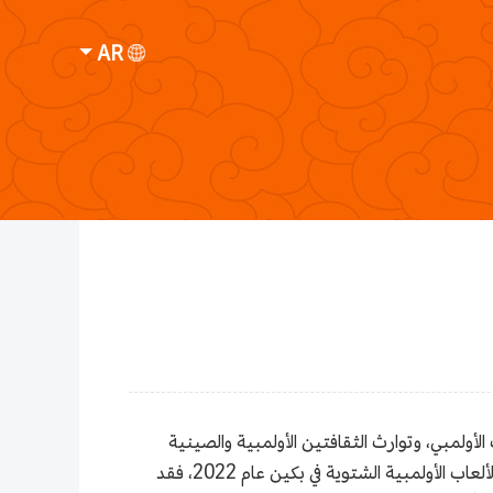
AR
أولمبي، وتوارث الثقافتين الأولمبية والصينية
التقليدية، وتعزيز الروح الأولمبية. وبحكم وقوعه في الاستاد الرئيسيلكلٍّ من دورة الألعاب الأولمبية في بكين عام 2008 ودورة الألعاب الأولمبية الشتوية في بكين عام 2022، فقد