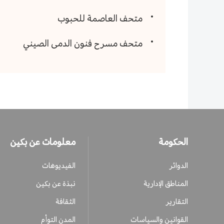
متحف العاصمة للحبوب
متحف مسرح فنون الدمى الصيني
الحكومة
معلومات عن بكين
الدوائر
الفيديوهات
المناطق الإدارية
نبذة عن بكين
التقارير
الثقافة
القوانين والسياسات
المدن التوأم