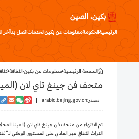
بكين، الصين
الرئيسية
الحكومة
معلومات عن بكين
الخدمات
اتصل بنا
آخر ال
الصفحة الرئيسية
معلومات عن بكين
الثقافة
كثافة
متحف فن جينغ تاي لان (المينا
arabic.beijing.gov.cn
التراث الثقافي غير المادي على المستوى الوطني لـ"ت