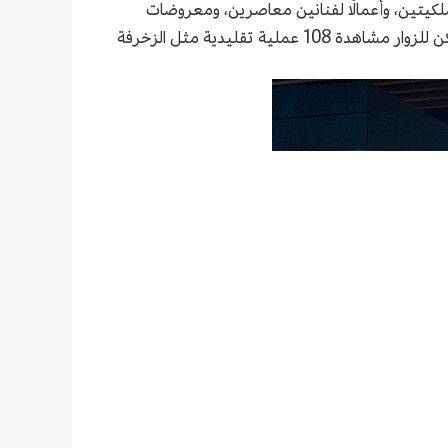
لكيتين، وأعمالًا لفنانين معاصرين، ومعروضات
توضح بالتفصيل عملية التصنيع بأكملها. كما يضم المتحف منطقة لعرض الحرف اليدوية ومنطقة تجربة تفاعلية، حيث يمكن للزوار مشاهدة 108 عملية تقليدية مثل الزخرفة