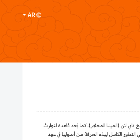
AR
 وهو أول متحف في الصين مخصص لفن جينغ تاي لان (المينا المحجَّر)، كما يُعد قاعدة لتوارث
 التطور الكامل لهذه الحرفة من أصولها في عهد