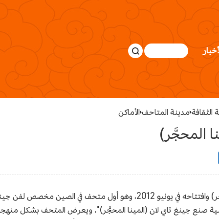
أخبار
 الثقافة
مدينة المتاحف
الأماكن
 المحجَّر)
تم الانتهاء من متحف فن جينغ تاي لان (المينا المحجَّر) وافتتاحه في يونيو 2012،
قنية صنع جينغ تاي لان (المينا المحجَّر)". ويعرض المتحف بشكل منهجي