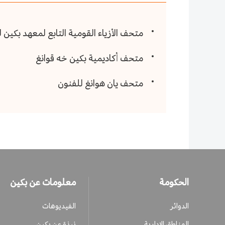
متحف الأزياء القومية التابع لمعهد بكين لل
متحف أكاديمية بكين خه قوانغ
متحف يان هوانغ للفنون
الحكومة
معلومات عن بكين
الدوائر
الفيديوهات
المناطق الإدارية
نبذة عن بكين