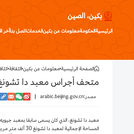
بكين، الصين
الرئيسية
الحكومة
معلومات عن بكين
الخدمات
اتصل بنا
آخر ال
الصفحة الرئيسية
معلومات عن بكين
الثقافة
كثافة
متحف أجراس معبد دا تشونغ 
arabic.beijing.gov.cn
معبد دا تشونغ، الذي كان يسمى سابقا بمعبد جيويه
المساحة الإجمالية