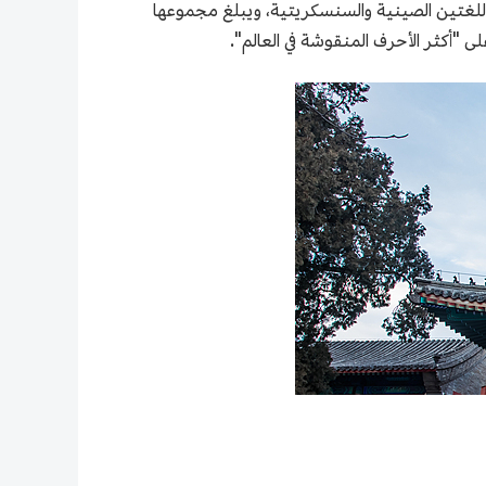
مغطى بنقوش ونصوص بوذية مكتوبة باللغتين الصينية والسنسكريتية، ويبلغ مجموعها