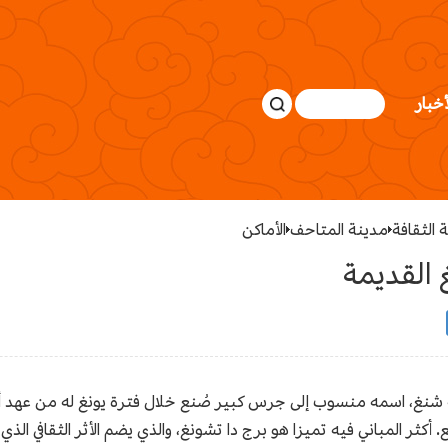
أخبار
 الثقافة
مدينة المتاحف
الأماكن
القديمة
 شنغ، اسمه منسوب إلى جرس كبير صُنع خلال فترة يونغ له من عهد أس
 لمعبد دا تشونغ 30 ألف متر مربع. أكثر المباني فيه تميزا هو برج دا تشونغ، والذي يضم الأ