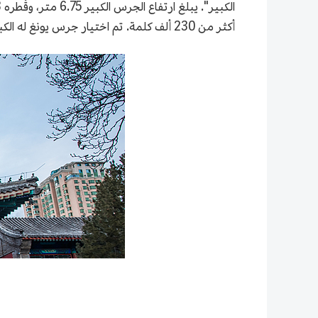
أكثر من 230 ألف كلمة. تم اختيار جرس يونغ له الكبير كواحد من "أفضل مناطق الجذب السياحي عالميا في بكين" لاحتوائه على "أكثر الأحرف المنقوشة في العالم".