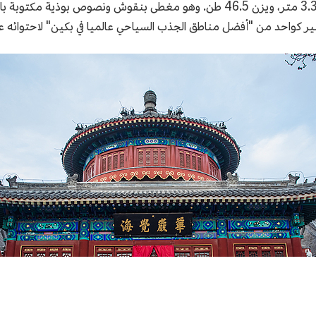
الكبير". يبلغ ارتفاع الجرس الكبير 6.75 متر، وقُطره 3.3 متر، ويزن 46.5 طن. وهو 