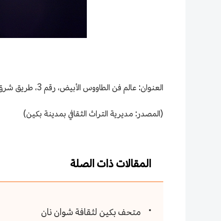
العنوان: عالم فن الطاووس الأبيض، رقم 3، طريق شرق بين خه، ده شنغ من، حي شي تشنغ، مدينة بكين
(المصدر: مديرية التراث الثقافي بمدينة بكين)
المقالات ذات الصلة
متحف بكين لثقافة شوان نان