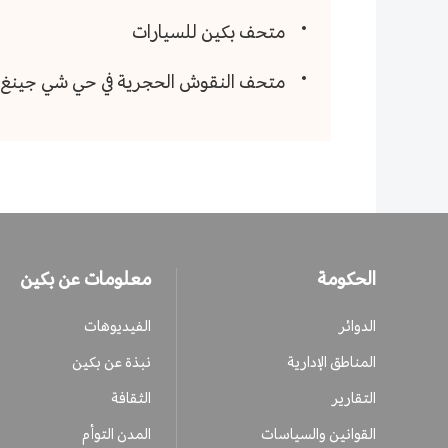
متحف بكين للسيارات
متحف النقوش الحجرية في حي شي جينغ
الحكومة
معلومات عن بكين
الدوائر
الفيديوهات
المناطق الإدارية
نبذة عن بكين
التقارير
الثقافة
القوانين والسياسات
المدن التوأم