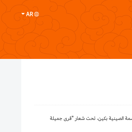
AR
ـ26 أمس الاثنين في حي بينغ قو التابع للعاصمة الصينية بكين، تحت شعار "قرى جميلة