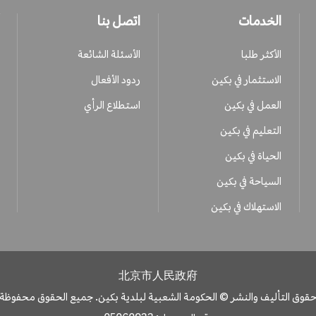
الخدمات
اتصل بنا
الأكثر طلبا
الأسئلة الشائعة
الاستثمار في بكين
ردود الأفعال
العمل في بكين
استطلاع الرأي
التعليم في بكين
الحياة في بكين
السياحة في بكين
الاستهلاك في بكين
北京市人民政府
قوق التأليف والنشر © الحكومة الشعبية لبلدية بكين. جميع الحقوق محفوظة