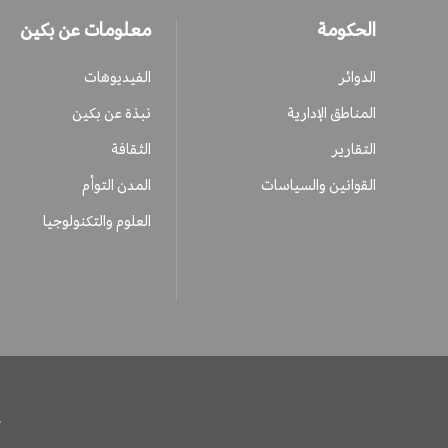
الحكومة
معلومات عن بكين
الدوائر
الفيديوهات
المناطق الإدارية
نبذة عن بكين
التقارير
الثقافة
القوانين والسياسات
المدن التوأم
العلوم والتكنولوجيا
ح