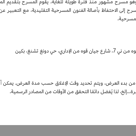
تأسيس مسرح تشانغ آن الكبير في عام 1937، وهو مسرح مشهور منذ فترة طويلة للغاية. يقو
سرح إلى الاحتفاظ بأصالة الفنون المسرحية التقليدية، مع التعبير ع
لمسرحية.
ي دونغ تشنغ، بكين
ن بدء العرض، ويتم تحديد وقت الإغلاق حسب مدة العرض. يمكن أن ي
رة...إلخ، لذا يُفضل دائمًا التحقق من الأوقات من المصادر الرسمية.