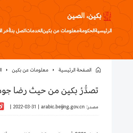
بكين، الصين
الرئيسية
الحكومة
معلومات عن بكين
الخدمات
اتصل بنا
آخر ال
الصفحة الرئيسية
معلومات عن بكين
ا
تصدُّرُ بكين من حيث رضا جود
:مصدر
arabic.beijing.gov.cn
|
2022-03-31 |