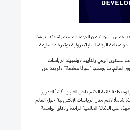
كترونية في بكين" التي تروّج لها بكين منذ عام 2020، قد أثمرت تدريجيًا بعد خمس سنوات من الجهود المستمرة. ويُعزى هذا
 لنمو صناعة الرياضات الإلكترونية بوتيرة متسارعة.
ث مستوى الوعي والتأييد لأولمبياد الرياضات
ى العالم، ما يجعلها "سوقًا عظيمة" وفريدة من
دولة ومنطقة حول العالم و31 مقاطعة ومدينة مدارة مركزيا ومنطقة ذاتية الحكم داخل الصين، أنشأ التقرير
ًا شاملًا لأهم مدن الرياضات الإلكترونية حول العالم،
مًا على المكانة العالمية الرائدة والآفاق الواسعة