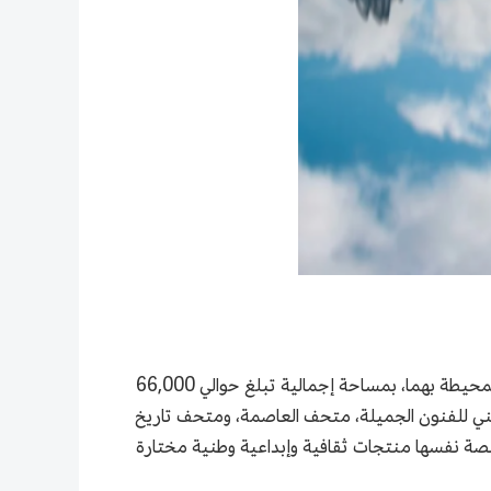
يقع الموقع الرئيسي للفعالية في شرق حديقة تشاو يانغ، ويتركز في متحف تشاو يانغ للتخطيط والفنون، وويبوIN، والساحات المحيطة بهما، بمساحة إجمالية تبلغ حوالي 66,000
ني للفنون الجميلة، متحف العاصمة، ومتحف تاريخ
ب مارت، 52TOYS، وتشي منغ داو، كما تتألق على المنصة نفسها منتجات ثقافية وإبداعية وطنية مختارة