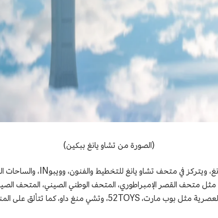
(الصورة من تشاو يانغ ببكين)
مثل متحف القصر الإمبراطوري، المتحف الوطني الصيني، المتحف الصي
شنشي، بالإضافة إلى علامات تجارية رائدة في الألعاب العصرية مثل بو