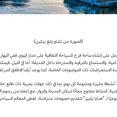
(الصورة من تشاو يانغ ببكين)
تعمل على إنشاء ساحة فرح للسياحة الثقافية على مدار اليوم. ففي النهار، 
اعية، والاستمتاع بالترفيه والاسترخاء داخل الحديقة؛ أما في الليل، ف
ات ذات الموضوعات الخاصة. كما يوجد أيضًا الإطلاق المرتقب للمرحلة 1.5 من مدينة بوب م
 تستمر 10 أيام، سيكون هناك أنشطة مثيرة ومتنوعة كل يوم، بما في ذلك جولات بحرية ذ
نية. النشاط مفتوح مجانًا لسكان المدينة والزوار، مع إعفاء من رسوم 
لإضافة إلى التعاون مع 19 متجرًا موضوعيًا لـ "هدايا بكين" لتقديم خصومات متزامنة، تغطي الم