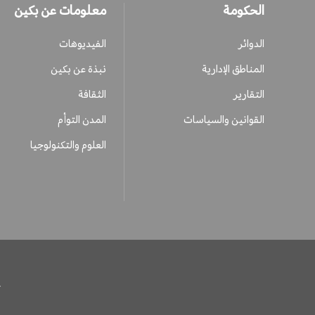
الحكومة
معلومات عن بكين
الدوائر
الفيديوهات
المناطق الإدارية
نبذة عن بكين
التقارير
الثقافة
القوانين والسياسات
المدن التوأم
العلوم والتكنولوجيا
ح