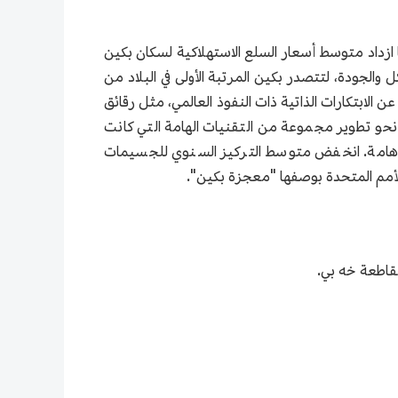
 بكين تجاوز 4 تريليونات يوان، بزيادة 8.5% على أساس سنوي، كما ازداد متوسط أسعار السلع الاستهلاكية لسكان بكين
اد ارتقاءً مستمرًا من حيث الهيكل والجودة، لتتصدر بكين المرتبة الأولى في البلاد من
الابتكارات الذاتية ذات النفوذ العالمي، مثل رقائق
 نحو تطوير مجموعة من التقنيات الهامة التي كانت
 هامة. انخفض متوسط التركيز السنوي للجسيمات