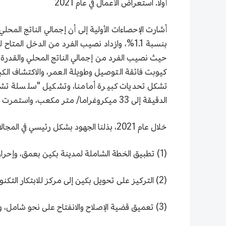
أولًا. استعراض الأعمال في عام 2021
حيث نصيب الفرد من إجمالي الناتج المحلي والقدرة ال
كيوبت فائقة التوصيل وطويلة العمر، والاكتشاف الك
تشكل تحديات كبيرة أمامنا، وتشكيل "سلسلة تشا
الدقيقة إلى 33 ميكروغراما/ متر مكعب، واستمرت جودة الهواء في التحسن بشكل ملحوظ، لتشيد بها هيئة تخطيط البيئة للأمم المتحدة بوصفها "معجزة بكين".
خلال عام 2021، بذلنا الجهود بشكل رئيسي في المجالات التالية:
(1) تطبيق الخطة الشاملة لمدينة بكين بعمق، وإحراز التقدم الجديد في مسيرة دفع التنمية المنسقة بين بكين وتيانجين ومقاطعة خه بي.
(2) التركيز على تحويل بكين إلى مركز للابتكار التكنولوجي الدولي، وتسريع وتيرة تنمية الصناعات الرائدة والمتقدمة.
(3) تعميق قضية الإصلاح والانفتاح على نحو شامل، وتسريع وتيرة إنشاء "المنطقتين".