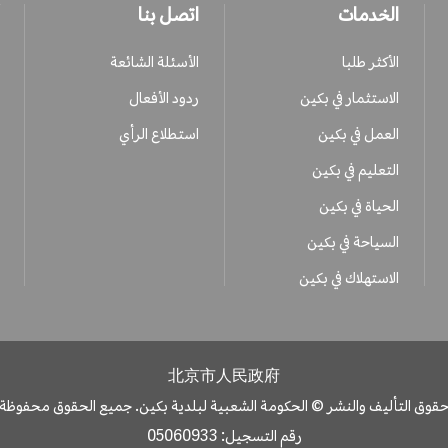
الخدمات
اتصل بنا
الأكثر طلبا
الأسئلة الشائعة
الاستثمار في بكين
ردود الأفعال
العمل في بكين
استطلاع الرأي
التعليم في بكين
الحياة في بكين
السياحة في بكين
الاستهلاك في بكين
北京市人民政府
قوق التأليف والنشر © الحكومة الشعبية لبلدية بكين. جميع الحقوق محفوظة
رقم التسجيل: 05060933