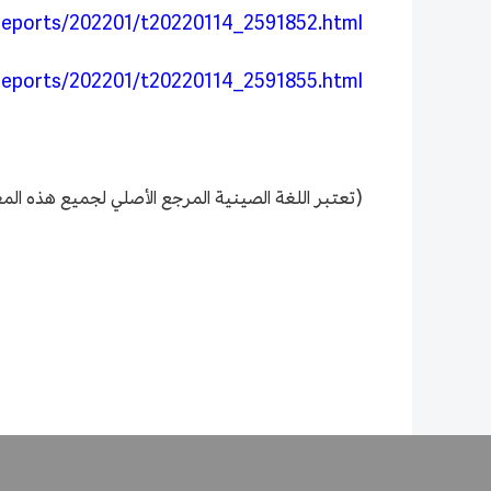
t/reports/202201/t20220114_2591852.html
t/reports/202201/t20220114_2591855.html
(تعتبر اللغة الصينية المرجع الأصلي لجميع هذه المع