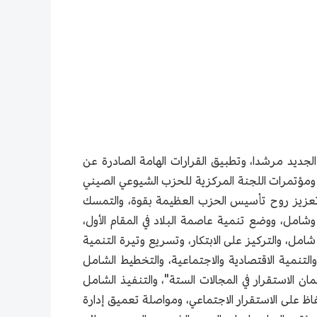
جديد مرشدا، وتطبيق القرارات الهامة الصادرة عن
 ومؤتمرات اللجنة المركزية للحزب الشيوعي الصيني
، وتعزيز روح تأسيس الحزب العظيمة بقوة، والتمسك
شامل، ووضع تنمية عاصمة البلاد في المقام الأول،
شامل، والتركيز على الابتكار، وتسريع وتيرة التنمية
 الجودة، والالتزام بالإصلاح الهيكلي للجانب العرض كقوة محركة، وتوطيد وتوسيع نتائج مكافحة جائحة كوفيد–19، والتنمية الاقتصادية والاجتماعية، والتخطيط الشامل
 الاستقرار في المجالات الستة"، والتنفيذ الشامل
اظ على الاستقرار الاجتماعي، ومواصلة تعميق إدارة