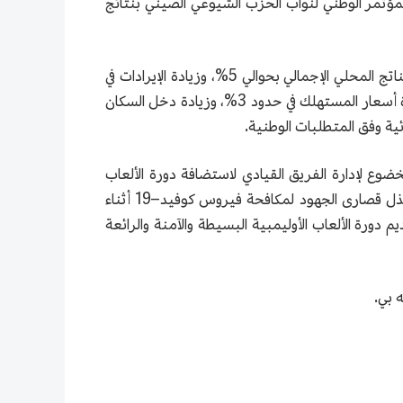
لمؤتمر الوطني لنواب الحزب الشيوعي الصيني بنتائج
تم تحديد النتائج الرئيسية المتوقعة للتنمية الاجتماعية والاقتصادية للمدينة بأكملها في هذا العام على النحو التالي: زيادة الناتج المحلي الإجمالي بحوالي 5%، وزيادة الإيرادات في
الميزانية العامة بنسبة 4%، وبقاء نسبة البطالة في المدن والبلدان التي شملتها الدراسة أقل من 5%، والتحكم في قيمة زيادة أسعار المستهلك في حدود 3%، وزيادة دخل السكان
ية وفق المتطلبات الوطنية.
ضوع لإدارة الفريق القيادي لاستضافة دورة الألعاب
الأولمبية الشتوية، وتطبيق مفهوم إنجاح الألعاب الأولمبية التي تجسد روح التنمية الخضراء والتقاسم والانفتاح والنزاهة، وبذل قصارى الجهود لمكافحة فيروس كوفيد–19 أثناء
 دورة الألعاب الأوليمبية البسيطة والآمنة والرائعة