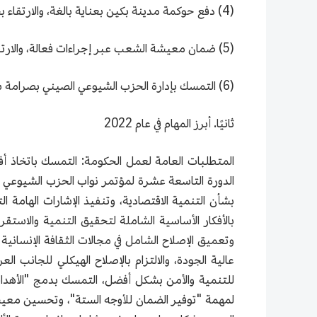
(4) دفع حوكمة مدينة بكين بعناية بالغة، والارتقاء بجودة تنمية المناطق الحضرية والريفية.
(5) ضمان معيشة الشعب عبر إجراءات فعالة، والارتقاء بجودة حياة المواطنين باستمرار.
(6) التمسك بإدارة الحزب الشيوعي الصيني بصرامة شاملة، ومواصلة بناء الحكومة باستمرار.
ثانيًا. أبرز المهام في عام 2022
المتطلبات العامة لعمل الحكومة: التمسك باتخاذ أ
الدورة التاسعة عشرة لمؤتمر نواب الحزب الشيوعي ا
بشأن التنمية الاقتصادية، وتنفيذ الإشارات الهامة
بالأفكار الأساسية الشاملة لتحقيق التنمية والاست
وتعميق الإصلاح الشامل في مجالات الثقافة الإنسانية 
للتنمية والأمن بشكل أفضل، التمسك بدمج "الأهداف 
لمهمة "توفير الضمان للأوجه الستة"، وتحسين معيشة 