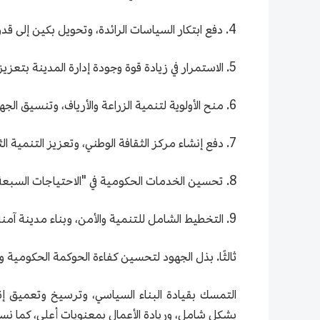
4. دفع ابتكار السياسات الرائدة، وتحويل بكين إلى قدوة يحتذى بها في قضية الإصلاح والانفتاح.
5. الاستمرار في زيادة قوة وجودة إدارة المدينة بتعزيز الإدارة الدقيقة المشتركة وفقًا للقانون.
6. منح الأولوية لتنمية الزراعة والأرياف، وتنسيق الجهود الكبيرة لتنمية المناطق الحضرية والريفية.
7. دفع إنشاء مركز الثقافة الوطني، وتعزيز التنمية الثقافية لتصبح أكثر ازدهارا.
8. تحسين الخدمات الحكومية في "الاحتياجات السبعة" و"الخصائص الخمسة"، ورفع مستوى معيشة الشعب باستمرار.
9. التخطيط الشامل للتنمية والأمن، وبناء مدينة آمنة تسعد الشعب.
ثالثًا. بذل الجهود لتحسين كفاءة الحوكمة الحكومية
التمسك بقيادة البناء السياسي، وترسيخ وتعميق إن
بشكل شامل، وريادة الأعمال بمعنويات أعلى، كما ن