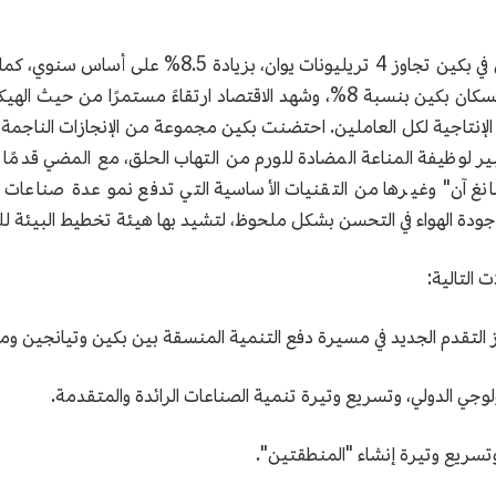
أشارت الإحصاءات الأولية إلى أن إجمالي الناتج المحلي في
بنسبة 1.1%، وازداد نصيب الفرد من الدخل المتاح لسكان بكين بنسبة 8%، وشهد الاقتص
إنتاجية لكل العاملين. احتضنت بكين مجموعة من الإنجازات الناجمة عن 
بير لوظيفة المناعة المضادة للورم من التهاب الحلق، مع المضي قدمًا
نغ آن" وغيرها من التقنيات الأساسية التي تدفع نمو عدة صناعات