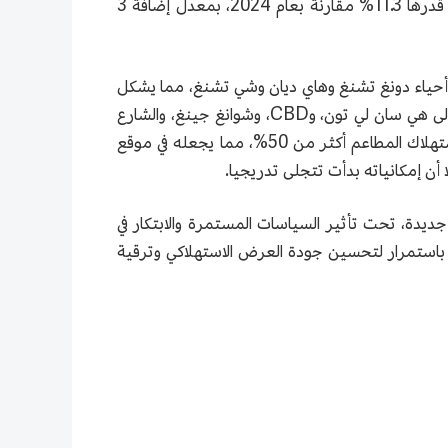
في عام 2025، بلغ عدد المتاجر الأولى الجديدة في بكين أكثر من ألف متجر لأول مرة، حيث وصل إلى 1068 متجرًا، بزيادة قدرها 11.3% مقارنةً بعام 2024، بمعدل إضافة 3
انغ حوالي 40%، مما يجعله في المرتبة الأولى، تليه أحياء دونغ تشنغ وهاي ديان وشي تشنغ، مما يشكل
الطبقة الأولى من اقتصاد المتاجر الأولى في بكين. أما من حيث توزيع المناطق التجارية، فإن المناطق الأكثر جذبًا للمتاجر الأولى هي سان لي تون، وCBD، وشوانغ جينغ، والشارع
المالي بشي دان، ووانغ فو جينغ. من حيث فئات الاستهلاك، من بين المتاجر الأولى الجديدة ببكين في عام 2025، يشكل استهلاك المطاعم أكثر من 50%، مما يجعله في موقع
دة، تحت تأثير السياسات المستمرة والابتكار في
 باستمرار لتحسين جودة العرض الاستهلاكي وترقية