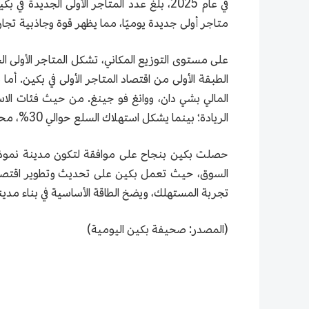
متاجر أولى جديدة يوميًا، مما يظهر قوة وجاذبية تجاري
الريادة؛ بينما يشكل استهلاك السلع حوالي 30%، محققًا توسعًا مستقرًا؛ ورغم أن حجم استهلاك الخدمات لا يزال محدودا، إلا أن إمكانياته بدأت تتجلى تدريجيا.
حصلت بكين بنجاح على موافقة لتكون مدينة نموذجي
السوق، حيث تعمل بكين على تحديث وتطوير اقتصاد ا
تجربة المستهلك، ويضخ الطاقة الأساسية في بناء مدين
(المصدر: صحيفة بكين اليومية)