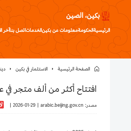
بكين، الصين
الرئيسية
الحكومة
معلومات عن بكين
الخدمات
اتصل بنا
آخر ال
الصفحة الرئيسية
الاستثمار في بكين
دين
افتتاح أكثر من ألف متجر في عام 2025، مما يعزز اقتصاد المتاجر الأولى في بكين م
:مصدر
arabic.beijing.gov.cn
|
2026-01-29 |