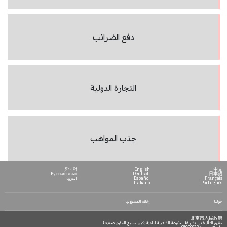
دفع الضرائب
التجارة الدولية
جذب المواهب
한국어
English
中文
Русский язык
Deutsch
日本語
Français
Español
العربية
Italiano
Português
حولنا
إخلاء المسؤولية
北京市人民政府
حقوق التأليف والنشر © الحكومة الشعبية لبلدية بكين. جميع الحقوق محفوظة