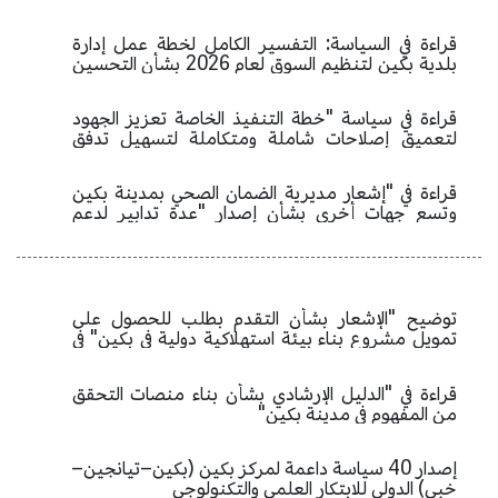
الحرة والمنطقة النموذجية الشاملة الوطنية لتوسيع
انفتاح قطاع الخدمات "نسخة 2025" وإجراءات إدارتها
قراءة في السياسة: التفسير الكامل لخطة عمل إدارة
بلدية بكين لتنظيم السوق لعام 2026 بشأن التحسين
الشامل لبيئة الأعمال
قراءة في سياسة "خطة التنفيذ الخاصة تعزيز الجهود
لتعميق إصلاحات شاملة ومتكاملة لتسهيل تدفق
البيانات عبر الحدود"
قراءة في "إشعار مديرية الضمان الصحي بمدينة بكين
وتسع جهات أخرى بشأن إصدار "عدة تدابير لدعم
التنمية عالية الجودة للأدوية المبتكرة في بكين
(2026)" "
توضيح "الإشعار بشأن التقدم بطلب للحصول على
تمويل مشروع بناء بيئة استهلاكية دولية في بكين" في
صورة واحدة
قراءة في "الدليل الإرشادي بشأن بناء منصات التحقق
من المفهوم في مدينة بكين"
إصدار 40 سياسة داعمة لمركز بكين (بكين–تيانجين–
خبي) الدولي للابتكار العلمي والتكنولوجي