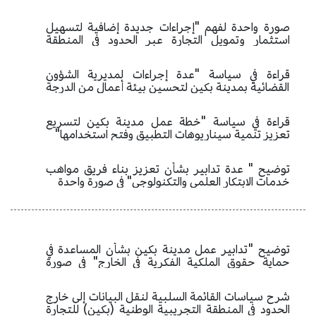
صورة واحدة لفهم "إجراءات جديدة إضافية لتسهيل
استثمار وتمويل التجارة عبر الحدود في المنطقة
التجريبية (بكين) تللجارة الحرة"
قراءة في سياسة "عدة إجراءات لمديرية الشؤون
القضائية بمدينة بكين لتحسين بيئة أعمال من الدرجة
الأولى قائمة على سيادة القانون ودعم التنمية عالية
الجودة للعاصمة"
قراءة في سياسة "خطة عمل مدينة بكين لتسريع
تعزيز تنمية سيناريوهات التطبيق وفتح استخدامها"
توضيح " عدة تدابير بشأن تعزيز بناء فريق مواهب
خدمات الابتكار العلمي والتكنولوجي" في صورة واحدة
توضيح "تدابير عمل مدينة بكين بشأن المساعدة في
حماية حقوق الملكية الفكرية في الخارج" في صورة
واحدة
شرح سياسات القائمة السلبية لنقل البيانات إلى خارج
الحدود في المنطقة التجريبية الوطنية (بكين) للتجارة