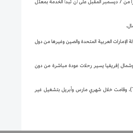
دبي 29 نوفمبر 2020 (شينخوا) تعتزم شركة (الاتحاد) للطيران إعادة تشغيل الرحلات المباشرة من بكين إلى أبوظبي اعتباراً من 7 ديسمبر المقبل على أن تبدأ الخدمة بمعدّل
لبية الطلب الكبير للمسافرين من دولة الإمارات العربية المتحدة والصين وغيرها من دول
ط وشمال إفريقيا يسير رحلات عودة مباشرة من دون
وكانت الاتحاد للطيران قد أوقفت رحلاتها إلى بكين نهاية شهر يناير 2020 بسبب مرض فيروس كورونا الجديد (كوفيد-19)، وقامت خلال شهري مارس وأبريل بتشغيل غير