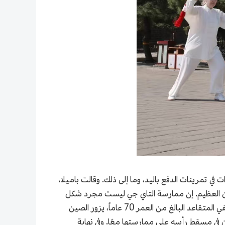
في تمرينات الدفع باليد، وما إلى ذلك. وقالت باميلا،
ن العظيم. إن ممارسة التاي جي ليست مجرد شكل
من أشكال تنمية الذات، بل هي أيضًا طريقة جيدة جدًا لفهم الثقافة الصينية التقليدية والأفكار الفلسفية. جون واتويك، الصحفي المتقاعد البالغ من العمر 70 عاماً، يزور الصين
. وشجع أيضًا السكان المحليين في مسقط رأسه على ممارستها معًا. وفي نهاية