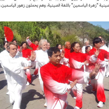
 الصينية "زهرة الياسمين" باللغة الصينية، وهم يحملون زهور الياسمين