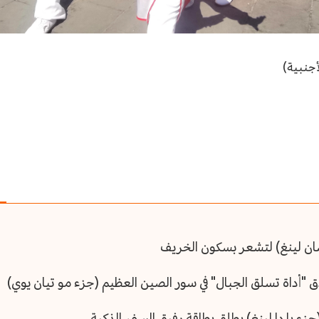
أجنبية)
ان لينغ) لتشعر بسكون الخريف
ق "أداة تسلق الجبال" في سور الصين العظيم (جزء مو تيان يوي)
زء با دا لينغ) يطلق بطاقة رفيق السفر الذكية