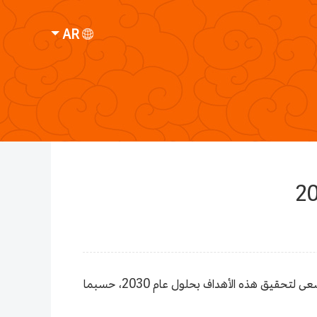
AR
تستهدف بكين تحقيق أهداف طموحة لمطاريها الرئيسيين، وهما مطار العاصمة بكين الدولي ومطار بكين داشينغ الدولي، وتسعى لتحقيق هذه الأهداف بحلول عام 2030، حسبما