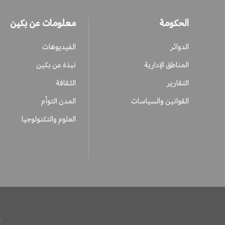
الحكومة
معلومات عن بكين
الدوائر
الفيديوهات
المناطق الإدارية
نبذة عن بكين
التقارير
الثقافة
القوانين والسياسات
المدن التوأم
العلوم والتكنولوجيا
ح