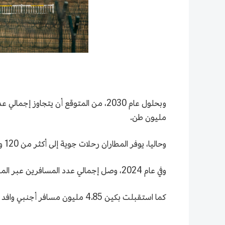
مليون طن.
وحاليا، يوفر المطاران رحلات جوية إلى أكثر من 120 وجهة في 64 دولة ومنطقة، مما يجعلهما رائدين في البلاد من حيث اتساع نطاق تغطية الرحلات الجوية.
وفي عام 2024، وصل إجمالي عدد المسافرين عبر المطارين إلى 117 مليون مسافر، محقّقًا رقمًا قياسيًا جديدًا.
كما استقبلت بكين 4.85 مليون مسافر أجنبي وافد ومغادر في عام 2024، بزيادة 125 بالمائة على أساس سنوي.