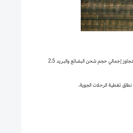
وبحلول عام 2030، من المتوقع أن يتجاوز إجمالي عدد المسافرين عبر المطارين 160 مليون مسافر، بينما من المتوقع أن يتجاوز إجمالي حجم شحن البضائع والبريد 2.5