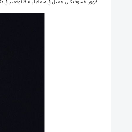
ظهور خسوف كلي جميل في سماء ليلة 8 نوفمبر في بكين.