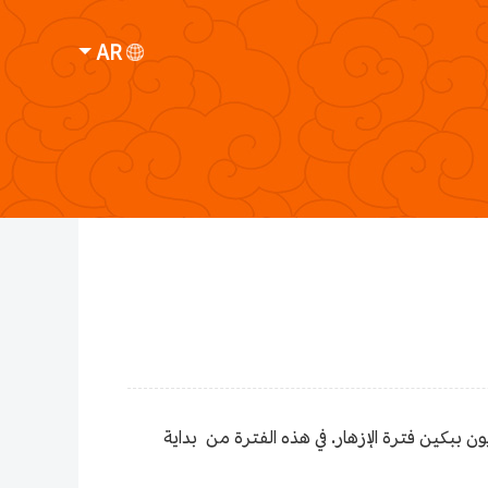
AR
نغ تشنغ تسي بحي مي يون ببكين فترة الإزهار. في هذه الفترة من بداية