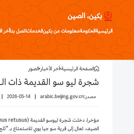
بكين، الصين
الرئيسية
الحكومة
معلومات عن بكين
الخدمات
اتصل بنا
آخر ال
الصفحة الرئيسية
آخر الأخبار
الصور
شجرة ليو سو القديمة ذات الـ580 عامًا تدخل فترة الإزهار في بكين
2026-05-14
arabic.beijing.gov.cn
الصيف، تعال إلى قرية سو جيا يوي للاستمتاع بـ "ثل