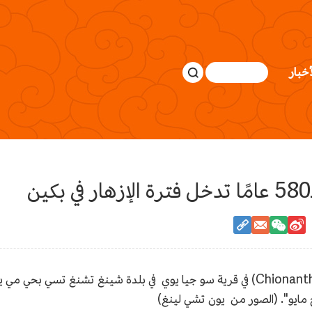
أخبار
مؤخرا، دخلت شجرة ليوسو القديمة (Chionanthus retusus) في قرية سو جيا يوي في بلدة شي
ج مايو". (الصور من يون تشي لينغ)