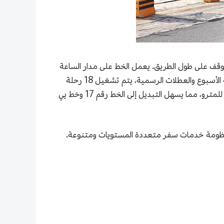
نغ بمدينة تيانجين وينتهي في محطة تشي تشيوي للمترو في حي تونغ تشو ببكين، مع 16 محطة توقف على طول الطريق. يعمل الخط على مدار الساعة
في أيام العمل وعطلات نهاية الأسبوع والعطلات الرسمية. في أيام العمل، يتم تشغيل 30 رحلة ذهابًا وإيابًا، بينما في عطلات نهاية الأسبوع والعطلات الرسمية، يتم تشغيل 18 رحلة
ذهابًا وإيابًا. تستغرق الرحلة الواحدة حوالي 60 دقيقة، ويُطبَّق عليه نظام تعرفة موحَّدة. تتصل نهاية الخط بمحطة تشي تشو للمترو، مما يسهل التبديل إلى الخط رقم 17 وخط يي
طق منظومة خدمات سفر متعددة المستويات ومتنوعة.