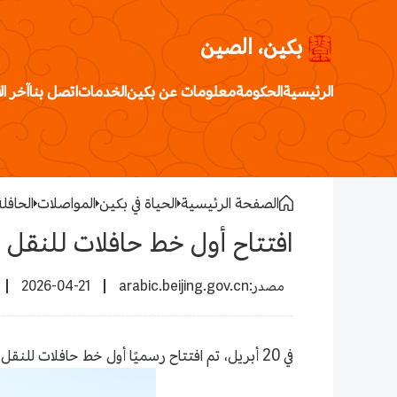
بكين، الصين
الرئيسية
الحكومة
معلومات عن بكين
الخدمات
اتصل بنا
آخر ال
الصفحة الرئيسية
الحياة في بكين
المواصلات
الحافلة
افتتاح أول خط حافلات للنقل ا
2026-04-21
arabic.beijing.gov.cn
في 20 أبريل، تم افتتاح رسميًا أول خط حافلات للنقل العابر بين مدينتي بكين وتيانجين.