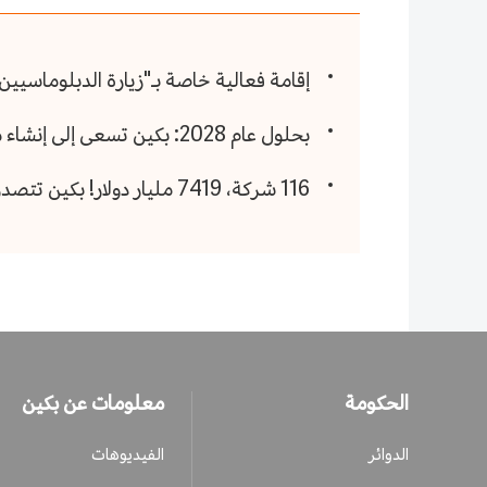
إقامة فعالية خاصة بـ"زيارة الدبلوماسيي
بحلول عام 2028: بكين تسعى إلى إنشاء منطقتين إلى ثلاث مناطق متميزة تجمع صناعة المعارض والمؤتمرات
116 شركة، 7419 مليار دولار! بكين تتصدر قائمة شركات اليونيكورن في "مجالين"
الحكومة
معلومات عن بكين
الدوائر
الفيديوهات