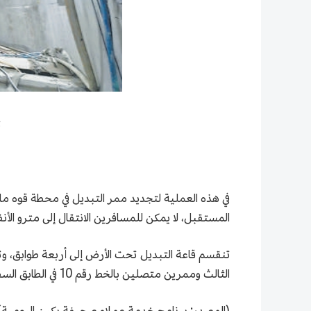
ت
في هذه العملية لتجديد ممر التبديل في محطة قوه ماو
المستقبل، لا يمكن للمسافرين الانتقال إلى مترو الأ
الثالث وممرين متصلين بالخط رقم 10 في الطابق السفلي الرابع.
(المصدر: برنامج خدمة عملاء صحيفة بكين اليومية)