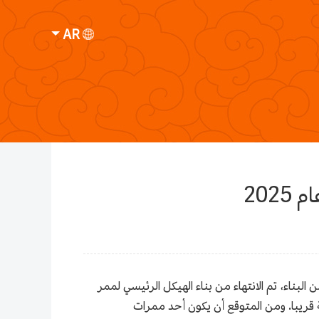
AR
202
ن ممر التبديل لمحطة قوه ماو لمترو الأنفاق "تعيد عرضها" بهدوء. بعد أكثر من 3 سنوات من البناء، تم الانتهاء من بناء الهيكل الرئيسي لممر
 قريبا. ومن المتوقع أن يكون أحد ممرات