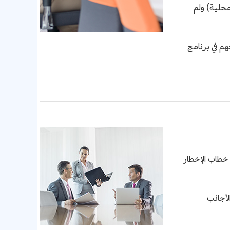
محلية) ولم
م في برنامج
خطاب الإخطار
لأجانب