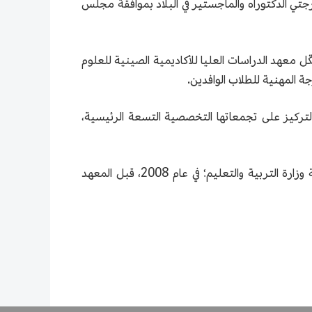
وأصبح من الدفعة الأولى من وحدات منح درجتي الدكتوراه والماجستير في البلاد بموافقة مجلس
لبلاد، قد شكّل معهد الدراسات العليا للأكاديمية الصينية للعلوم
جة المهنية للطلاب الوافدين.
التركيز على تجمعاتها التخصصية التسعة الرئيسية،
في عام 2007، حصل معهد الدراسات العليا على الأهلية لتلقي الطلاب الوافدين إلى الصين بمنح الحكومة الصينية بموافقة وزارة التربية والتعليم؛ في عام 2008، قبل المعهد