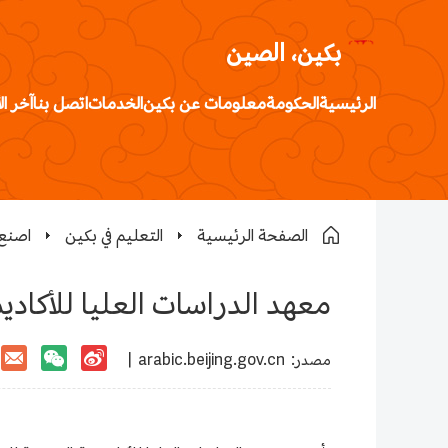
بكين، الصين
الرئيسية
الحكومة
معلومات عن بكين
الخدمات
اتصل بنا
آخر ال
الصفحة الرئيسية
التعليم في بكين
اصنع 
معهد الدراسات العليا للأكادي
:مصدر
arabic.beijing.gov.cn
|