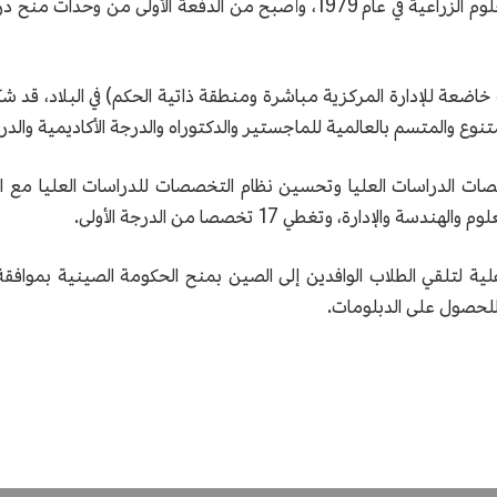
تأسس معهد الدراسات العليا للأكاديمية الصينية للعلوم الزراعية في عام 1979، 
هدا بحثيا في 16 مقاطعة (بلدية خاضعة للإدارة المركزية مباشرة ومنطقة ذاتية الحكم) في ا
نوع والمتسم بالعالمية للماجستير والدكتوراه والدرجة الأكاديمية والدر
خصصات الدراسات العليا وتحسين نظام التخصصات للدراسات العليا مع 
 للحصول على الدبلومات.