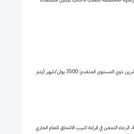
- معيار نفقات المعيشة (شهريًا): طلاب الماجستير والطلاب الزائرون العاديون: 3000 يوان/شهر؛ طلاب الدكتوراه والطلاب الزائرين ذوي المستوى المتقدم: 3500 يوان/شهر (يتم
 الرجاء التمعن في قراءة كتيب الالتحاق للعام الجاري