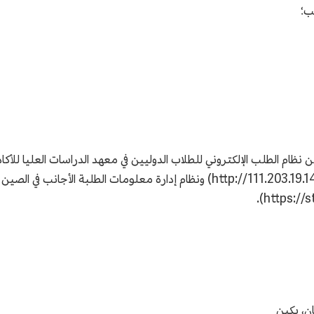
ام الطلب الإلكتروني للطلاب الدوليين في معهد الدراسات العليا للأكاد
(http://111.203.19.143:8080/lxszs/usersManager/toLogin.do) ونظام إدارة معل