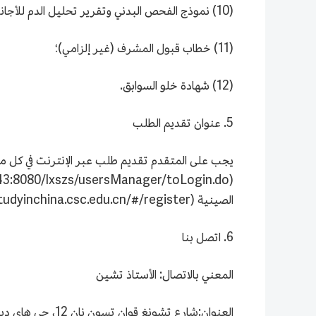
(10) نموذج الفحص البدني وتقرير تحليل الدم للأجانب؛
(11) خطاب قبول المشرف (غير إلزامي)؛
(12) شهادة خلو السوابق.
5. عنوان تقديم الطلب
يجب على المتقدم تقديم طلب عبر الإنترنت في كل من نظ
الصينية (https://studyinchina.csc.edu.cn/#/register).
6. اتصل بنا
المعني بالاتصال: الأستاذ تشين
العنوان:شارع تشونغ قوان تسون نان 12، حي هاي ديان، بكين