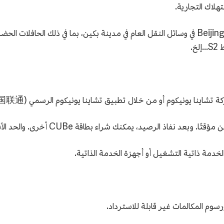
تهلاك التجارية.
أما فيما يتعلق بالسفر: يمكن استخدام بطاقة Beijing Pass في وسائل النقل العام في مدينة بكين، بما
خ.
اينا يونيكوم أو من خلال تطبيق تشاينا يونيكوم الرسمي (中国联通).
نك شراء بطاقة CUBe أخرى. والحد الأقصى المسموح به لكل شخص هو ثلاث بطاقات.
ورسوم المكالمات غير قابلة للاسترداد.