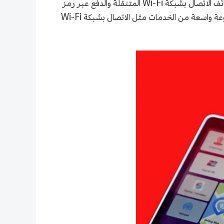
إن "تشانغ يو تونغ" منتج يدمج بين سهولة الدفع الوارد والتواصل. ويستخدم هذا المنتج جهازًا صغيرًا محمولًا يجمع بين وظائف الاتصال بشبكة Wi-Fi المتنقلة والدفع عبر رمز
الاستجابة السريعة (QR). كما يمكن إدخال شريحة SIM وبطاقة مصرفية في الجهاز المحمول، مما يوفر للمستخدمين مجموعة واسعة من الخدمات مثل الاتصال بشبكة Wi-Fi