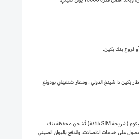
و فروع بنك بكين.
از إلى مراكز خدمة شركة تشاينا يونيكوم بالقرب من بوابات الوصول في مطار بكين العاصمة الدولي (T3)، ومطار بكين دا شينغ الدولي ، ومطار شنغهاي بودونغ
إن شريحة مي فانغ هي باقة خدمات مبتكرة لشريحات SIM. وتعتمد بطاقة مي فانغ على بطاقة الحياة الذكية من تشاينا يونيكوم (شريحة SIM فائقة) تُشحن محفظة بنك
. كما يُمكن لمستخدمي شريحة مي فانغ الحصول على خدمات الاتصالات، والدفع باليوان الصيني