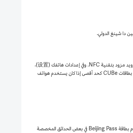
ن دا شينغ الدولي.
بعد إتمام عملية التقديم بنجاح للحصول على شريحة مي فانغ، يرجى وضع البطاقة في فتحة شريحة SIM رقم 1 في هاتف أندرويد مزود بتقنية NFC. وفي إعدادات هاتفك (设置)،
فعّل خاصية NFC واجعل شريحة SIM هي تطبيق الدفع الافتراضي. وحاليًا، يمكن لكل شخص التقدم بطلب للحصول على 3 بطاقات CUBe كحد أقصى إذا كان يستخدم هواتف
من جانب الاستهلاك: إن وظيفة الدفع باليوان الصيني الرقمي قابلة للتطبيق في جميع المناطق التجريبية، ويمكن أيضًا استخدام بطاقة Beijing Pass في بعض الحدائق المخصصة