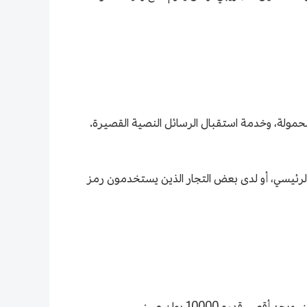
بعد إدخال شريحة SIM في جهاز تشانغ يو تونغ، فإنه يدعم خدمة الوصول إلى الإنترنت عبر الجهاز، وخدمة Wi-Fi المحمولة، وخدمة استقبال الرسائل النصية القصيرة.
لرئيسي، أو لدى بعض التجار الذين يستخدمون رمز
قدره 10000 يوان صيني.