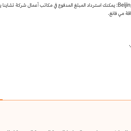
بطاقة الرصيد الرقمي باليوان الصيني وبطاقة Beijing Pass: يمكنك استرداد المبلغ المدفوع في م
اقة مي فانغ.
.