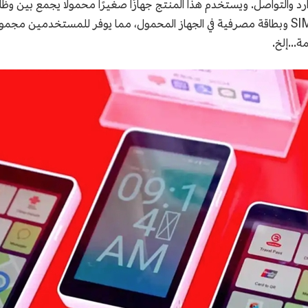
ة...إلخ.