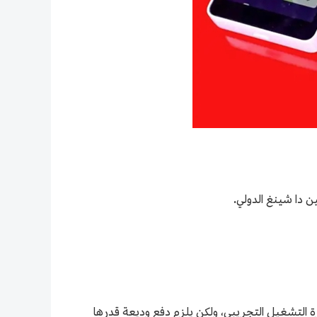
ن دا شينغ الدولي.
وم الإيجار خلال فترة التشغيل التجريبي، ولكن يلزم دفع وديعة قدرها