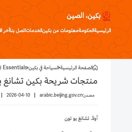
بكين، الصين
الرئيسية
الحكومة
معلومات عن بكين
الخدمات
اتصل بنا
آخر ال
الصفحة الرئيسية
السياحة في بكين
ssentials
منتجات شريحة بكين تشانغ يو
2026-04-10
arabic.beijing.gov.cn
أولاً. تشانغ يو تون