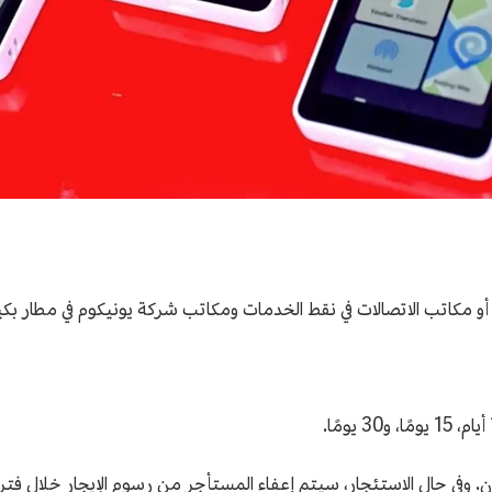
أو مكاتب الاتصالات في نقط الخدمات ومكاتب شركة يونيكوم في مطار بكي
سعر التقديري لمعدات الجهاز الطرفي هو 400 يوان. وفي حال الاستئجار، سيتم إعفاء المستأجر من رس