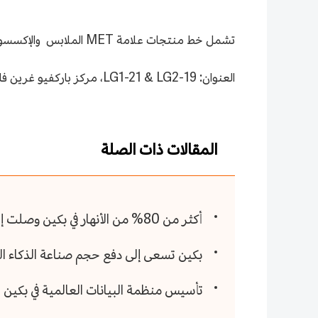
تشمل خط منتجات علامة MET الملابس والإكسسوارات والأحذية، حيث تدمج ببراعة الكلاسيكيات القديمة مع التوجهات الحديثة، مما يخلق لغة تصميم ذات هوية مميزة.
العنوان: LG1-21 & LG2-19، مركز باركفيو غرين فانغ تساو دي للتسوق ببكين
المقالات ذات الصلة
أكثر من 80% من الأنهار في بكين وصلت إلى مستوى بيئي جيد أو ممتاز
بكين تسعى إلى دفع حجم صناعة الذكاء الاصطناعي ليتجاوز 0
تأسيس منظمة البيانات العالمية في بكين