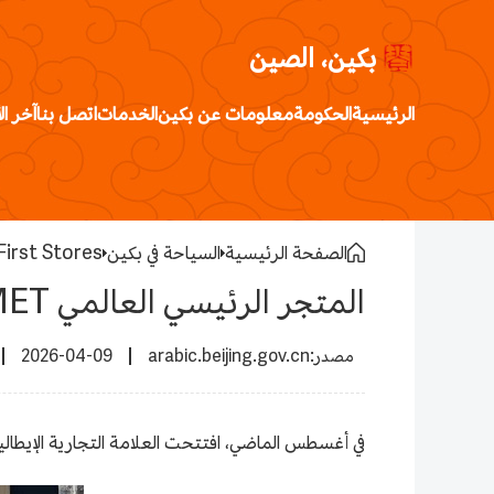
بكين، الصين
الرئيسية
الحكومة
معلومات عن بكين
الخدمات
اتصل بنا
آخر ال
الصفحة الرئيسية
السياحة في بكين
rst Stores
المتجر الرئيسي العالمي MET في بكين
2026-04-09
arabic.beijing.gov.cn
في أغسطس الماضي، افتتحت العلامة التجارية الإيطالية الفاخرة MET متجرها الأول في بكين، كما يعد المتجر الرئيسي العالمي لها في بكين، في باركف