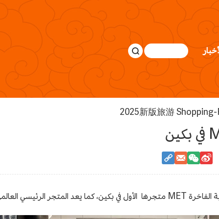
أخبار
2025新版旅游 Shopping-Fi
يو غرين فانغ تساو دي ببكين.