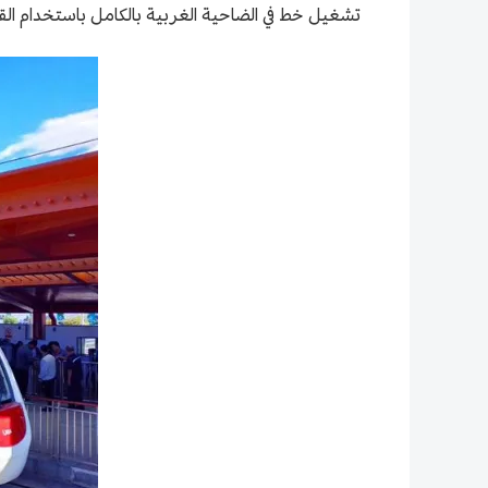
تشغيل خط في الضاحية الغربية بالكامل باستخدام القطارات المزدوجة ابتداءً من 15 مارس، وسيتم تنفيذ إجراء 