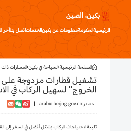
بكين، الصين
الرئيسية
الحكومة
معلومات عن بكين
الخدمات
اتصل بنا
آخر ال
الصفحة الرئيسية
السياحة في بكين
المسارات ذات 
تشغيل قطارات مزدوجة على "أ
الخروج" لسهيل الركاب في الا
arabic.beijing.gov.cn
تلبية لاحتياجات الركاب بشكل أفضل في السفر إلى ال