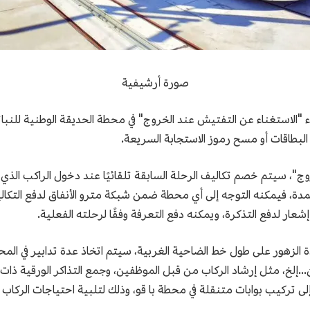
صورة أرشيفية
اء "الاستغناء عن التفتيش عند الخروج" في محطة الحديقة الوطنية للنب
البطاقات أو مسح رموز الاستجابة السريعة.
ج"، سيتم خصم تكاليف الرحلة السابقة تلقائيًا عند دخول الراكب الذي 
ل هذه المدة، فيمكنه التوجه إلى أي محطة ضمن شبكة مترو الأنفاق لدفع التك
شعار لدفع التذكرة، ويمكنه دفع التعرفة وفقًا لرحلته الفعلية.
دة الزهور على طول خط الضاحية الغربية، سيتم اتخاذ عدة تدابير في ال
إلخ، مثل إرشاد الركاب من قبل الموظفين، وجمع التذاكر الورقية ذات رم
إلى تركيب بوابات متنقلة في محطة با قو، وذلك لتلبية احتياجات الركاب