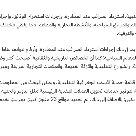
عالم والمرافق السياحية، والأنشطة التجارية والمطاعم، مما يغطي مختلف 
والترفيه.
 بما في ذلك إجراءات استرداد الضرائب عند المغادرة، وأرقام هواتف نقا
معالم السياحية؛ كما أن الخصائص التاريخية والثقافية أصبحت أكثر وضو
ية، والشوارع التقليدية والأزقة القديمة، والعلامات التجارية العريقة وغي
 وزقاقًا مُدرجًا ضمن قائمة حماية الأسماء الجغرافية التقليدية، ويمكن البحث عن 
أجنبية، لتوفير خدمات تحويل العملات النقدية الرئيسية مثل الدولار والجنيه 
من 10 عملات أجنبية رئيسية للأجانب القادمين إلى بكين؛ بالإض