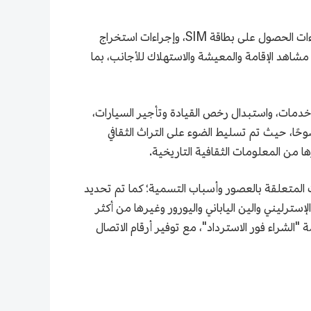
تغطي الخريطة الثقافة التاريخية، وصرف العملات الأجنبية، استرداد الضرائب عند المغادرة، وإجراءات استخراج الوثائق، وإجراءات الحصول على بطاقة SIM، وإجراءات استخراج
مشاهد الإقامة والمعيشة والاستهلاك للأجانب، بما
ط خدمات، واستبدال رخص القيادة وتأجير السيارات،
حًا، حيث تم تسليط الضوء على التراث الثقافي
رها من المعلومات الثقافية التاريخية.
المعلومات المتعلقة بالعصور وأسباب التسمية؛ كما تم تحديد
الإسترليني والين الياباني واليورور وغيرها من أكثر
افة إلى ذلك، تم تحديد مواقع 23 متجرًا كبيرًا تجريبيًا لخدمة "الشراء فور الاسترداد"، مع توفير أرقام الاتصال