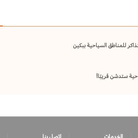
اكر للمناطق السياحية ببكين
حية ستدشن قريبًا!
الخدمات
اتصل بنا