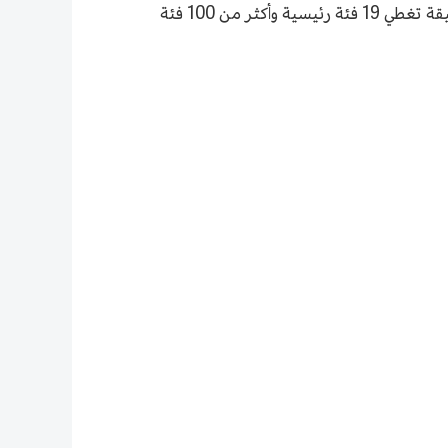
أطلقت خرائط باي دو خدمة خرائط بكين (Beijing Map) لأول مرة في بكين، والتي تضم أكثر من 1.5 مليون نقطة بيانات دقيقة تغطي 19 فئة رئيسية وأكثر من 100 فئة