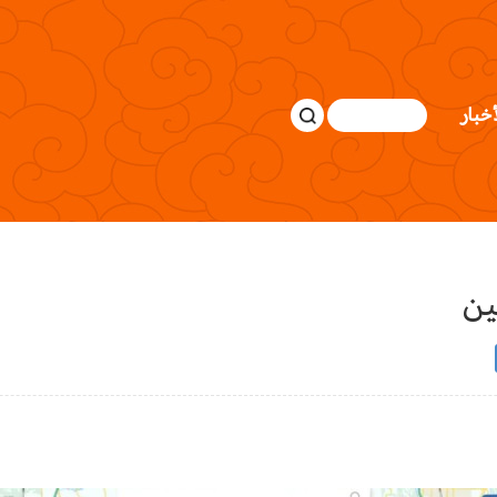
أخبار
ين