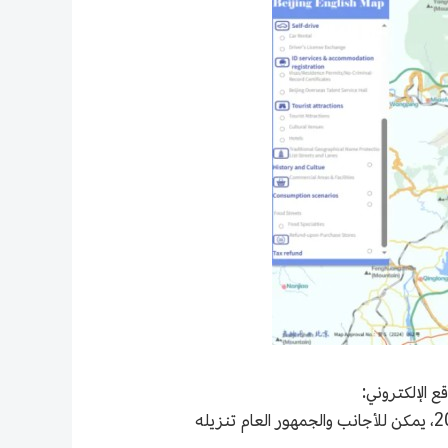
ين على منصة بكين للخدمات العامة للمعلومات الجغرافية، في 22 يناير 2025 (الموقع الإلكتروني:
https://beijing.tianditu.gov.cn/EMap/1/1/EMap.html). وقد جرى تحديث محتوى الخريطة حتى نهاية عام 2025، يمكن للأجانب والجمهور العام تنزيله