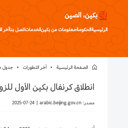
بكين، الصين
الرئيسية
الحكومة
معلومات عن بكين
الخدمات
اتصل بنا
آخر ال
الصفحة الرئيسية
آخر التطورات
جدول مو
انطلاق كرنفال بكين الأول للز
arabic.beijing.gov.cn :مصدر
| 2025-07-24