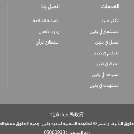
الخدمات
اتصل بنا
الأكثر طلبا
الأسئلة الشائعة
الاستثمار في بكين
ردود الأفعال
العمل في بكين
استطلاع الرأي
التعليم في بكين
الحياة في بكين
السياحة في بكين
الاستهلاك في بكين
北京市人民政府
قوق التأليف والنشر © الحكومة الشعبية لبلدية بكين. جميع الحقوق محفوظة
رقم التسجيل: 05060933