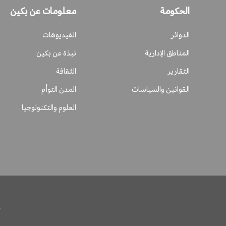
الحكومة
معلومات عن بكين
الدوائر
الفيديوهات
المناطق الإدارية
نبذة عن بكين
التقارير
الثقافة
القوانين والسياسات
المدن التوأم
العلوم والتكنولوجيا
ح