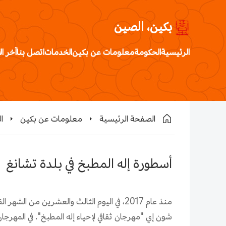
بكين، الصين
الرئيسية
الحكومة
معلومات عن بكين
الخدمات
اتصل بنا
آخر ال
الصفحة الرئيسية
معلومات عن بكين
ا
أسطورة إله المطبخ في بلدة تشانغ
منذ عام 2017، في اليوم الثالث والعشرين من
شون إي "مهرجان ثقافي لإحياء إله المطبخ". في المهرجا