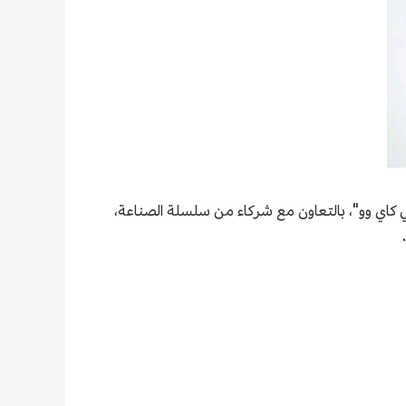
كار للروبوتات الشبيهة بالبشر في بكين على منصتي "جيوى شن تيان قونغ 3.0" و"هوي سي كاي وو"، بالتعاون مع شركاء من سلسلة الصناعة،