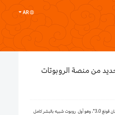
AR
لجديد من منصة الروبوتات
في 10 فبراير، أطلق مركز الابتكار للروبوتات الشبيهة بالبشر في بكين الجيل الجديد من منصة الروبوتات العامة "جيوى شن تيان قونغ 3.0"، وهو أول روبوت شبيه بالبشر كامل