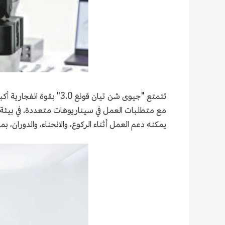
تتمتع "جيوى شن تيان قو
مع متطلبات العمل في سيناريوهات متعددة. في بيئة 
يمكنه دعم العمل أثناء الركوع، والانحناء، والدوران