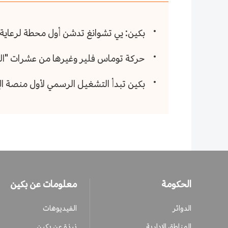
بكين: يي تشوانغ تدشن أول محطة لرعاية ا
حركة توماس فلير وغيرها من عشرات "الحرك
بكين تبدأ التشغيل الرسمي لأول منصة الإ
الحكومة
معلومات عن بكين
الدوائر
الفيديوهات
المناطق الإدارية
نبذة عن بكين