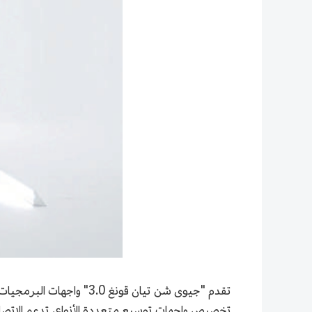
تقدم "جيوى شن تيان قونغ
تخصيص واجهات توسيع متعددة الأنواع، تدعم الاتصال