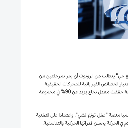
نغ جي" يتطلب من الروبوت أن يمر بمرحلتين من
تبار الخصائص الفيزيائية للمحركات الحقيقية.
ونتيجة لذلك، تحسنت قابلية تنفيذ إطار الحركة على الروبوتات الحقيقية بشكل ملحوظ. تظهر بيانات الاختبار أن هذه الطريقة حققت معدل نجاح يزيد عن 90% في مجموعة
 الخصبة للابتكار العلمي والتكنولوجي في بكين. في أبريل 2025، أطلق المعهد رسميا منصة "عقل تونغ تشي". واعتمادا على التقنية
كم في الحركة يحسن قدراتها الحركية والتناسقية.