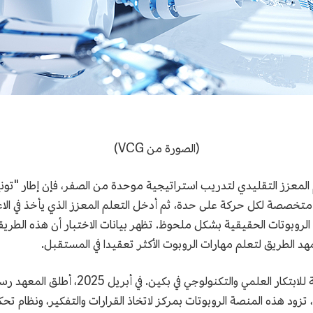
(الصورة من VCG)
المعزز التقليدي لتدريب استراتيجية موحدة من الصفر، فإن إطار "تو
 متخصصة لكل حركة على حدة، ثم أدخل التعلم المعزز الذي يأخذ في الاع
هد الطريق لتعلم مهارات الروبوت الأكثر تعقيدا في المستقبل.
إن إنشاء إطار "تونغ جي" لا ينفصل عن الأرض
م، تزود هذه المنصة الروبوتات بمركز لاتخاذ القرارات والتفكير، ونظام تح