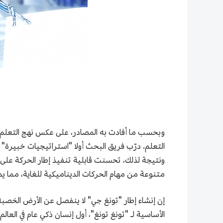
وبحسب ما أفادت به المصادر، على عكس نهج التعلم 
التعلم. درّب فريق البحث أولا "استراتيجيات خبيرة"
متنوعة من مهام الحركات الديناميكية للغاية، مما يم
الأساسية لـ "تونغ تونغ"، أول إنسان ذكي عام في العال