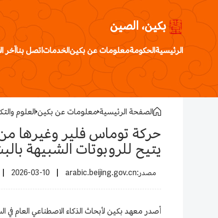
بكين، الصين
الرئيسية
الحكومة
معلومات عن بكين
الخدمات
اتصل بنا
آخر ال
الصفحة الرئيسية
معلومات عن بكين
العلوم والتك
حركة توماس فلير وغيرها من ع
يتيح للروبوتات الشبيهة بال
2026-03-10
arabic.beijing.gov.cn
أصدر معهد بكين لأبحاث الذكاء الاصطناعي العام في 