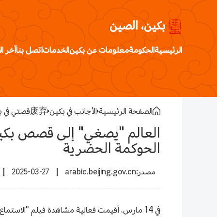
بكين، الصين
الرئيسية
الحكومة
معلومات عن بكين
الخدمات
اتصل بنا
آخر ال
الصفحة الرئيسية
الأجانب في بكين
废弃قصتي في بكين
العالم "يصغي" إلى قصص بكين
الحوكمة الحضرية
2025-03-27
arabic.beijing.gov.cn