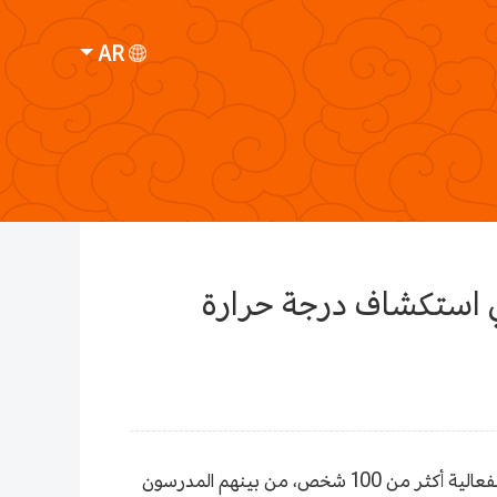
AR
ي استكشاف درجة حرارة
في 14 مارس، أقيمت فعالية مشاهدة فيلم "الاستماع إلى صوت بكين" في سينما العاصمة في شي دان جوي سيتي. وشارك في الفعالية أكثر من 100 شخص، من بينهم المدرسون