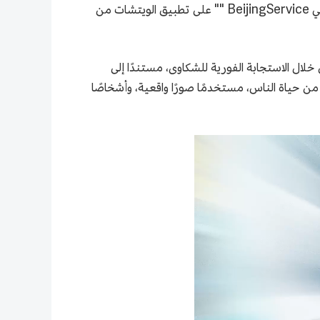
والطلاب الأجانب من جامعات بكين وممثلو السفارات وممثلو الشركات الأجنبية ومحبو الحساب العام للموقع الإلكتروني الدولي BeijingService "" على تطبيق الويتشات من
 من خلال الاستجابة الفورية للشكاوى، مستندًا إلى
من حياة الناس، مستخدمًا صورًا واقعية، وأشخاصًا