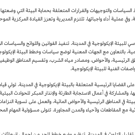
ذ السياسات والتوجيهات والقرارات المتعلقة بحماية البيئة التي وضعتها
في عملية أداء واجباتها، تلتزم المديرية وتعزز القيادة المركزية المو
ي للبيئة الإيكولوجية في المدينة. تنفيذ القوانين واللوائح والسياسات ا
مية، بالتعاون مع الجهات المعنية لوضع سياسات وخطط البيئة الإيكولوج
طق الرئيسية، والأحواض، ومصادر مياه الشرب، وتقسيم المناطق الوظيفية 
اصفات الفنية للبيئة الإيكولوجية.
لى القضايا الرئيسية المتعلقة بالبيئة الإيكولوجية في المدينة. تولي 
ا، والمشاركة في أعمال الاستجابة الطارئة والإنذار المبكر للحوادث البي
بيئة في المناطق الرئيسية والأحواض المائية، والعمل على تسوية النزاعا
 مع المقاطعات ولأحياء والمدن المجاورة. تتولى مسؤولية المهام المحدد
 تقليل التلوث في المدينة. تنظيم وضع خطط للحد من إجمالي انبعاثات 