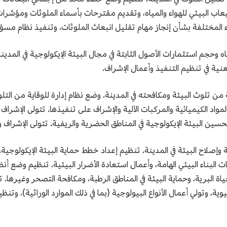
عاب البيئي للهواء والمياه، وتقديم مقترحات بأسماء الملوثات ومؤشرات 
 المختلفة بشأن إنجاز مهام تقليل انبعاث الملوثات، وتنفيذ نظام مسؤو
وحجم استثمارات الأصول الثابتة في مجال البيئة الإيكولوجية في المدينة،
نية في تنظيم التنفيذ وأعمال الإشراف.
ة من تلوث البيئة ومكافحته في المدينة. وضع نظام إدارة للوقاية من التلو
المواد الكيميائية والمركبات الآلية والإشراف على تنفيذها. تتولى الإشرا
سين البيئة الإيكولوجية في المناطق الحضرية والريفية. تتولى الإشراف 
 وإصلاح البيئة في المدينة. تنظيم إعداد خطط حماية البيئة الإيكولوجية
ت البناء البيئي الهامة، وأعمال استعادة الأضرار البيئية. تنظيم وضع أ
اة البرية، وحماية البيئة في المناطق الرطبة، ومكافحة التصحر وغيرها. 
يوية، وتولي أعمال الأنواع البيولوجية (بما في ذلك الموارد الوراثية)، وت