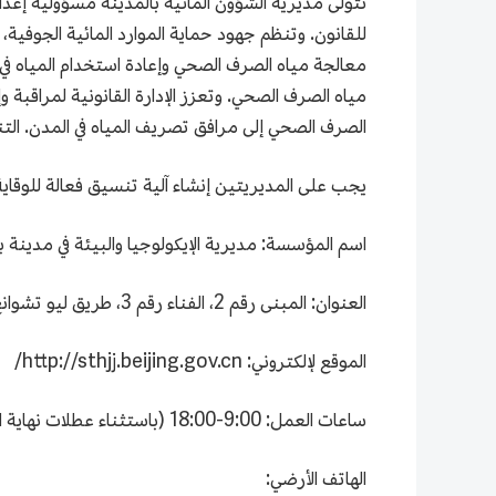
تتولى مديرية الشؤون المائية بالمدينة مسؤولية إعداد
للقانون. وتنظم جهود حماية الموارد المائية الجوفية، 
معالجة مياه الصرف الصحي وإعادة استخدام المياه في
مياه الصرف الصحي. وتعزز الإدارة القانونية لمراقبة 
الصرف الصحي إلى مرافق تصريف المياه في المدن. التن
يجب على المديريتين إنشاء آلية تنسيق فعالة للوقاي
اسم المؤسسة: مديرية الإيكولوجيا والبيئة في مدينة 
العنوان: المبنى رقم 2، الفناء رقم 3، طريق ليو تشوانغ، حي تونغ تشو، مدينة بكين
الموقع لإلكتروني: http://sthjj.beijing.gov.cn/
ساعات العمل: 9:00-18:00 (باستثناء عطلات نهاية الأسبوع والعطلات الرسمية)
الهاتف الأرضي: