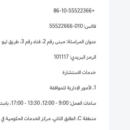
+86-10-55522366
فاكس: 010-55522666
عنوان المراسلة: مبنى رقم 2، فناء رقم 3، طريق ليو تشوانغ، حي تونغ تشو، مدينة بكين
الرمز البريدي: 101117
خدمات الاستشارة
1. الأمور الإدارية للموافقة
ساعات العمل: 9:00 - 12:00، 13:30 - 17:00، باستثناء العطلات.
منطقة C، الطابق الثاني، مركز الخدمات الحكومية في مدينة بكين، الطابق الثاني (رقم 1 في الطريق الدائري الغربي الجنوبي، حي فنغ تاي)