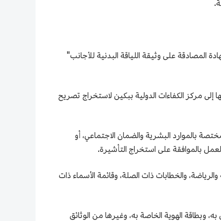
مة ذي صلاحية تتجاوز عامًا واحدًا ويتراوح عمره بين 18 و70 عامًا تقديم "شهادة المصادقة على وثيقة اللياقة البدنية للأجانب"
 إلى مركز الكفاءات الدولية ببكين لاستخراج تصريح
مل في الصين لمدة تزيد عن 90 يومًا) الصادر عن الجهات المختصة بالموارد البشرية والضمان الاجتماعي، أو
العمل بالموافقة على استخراج التأشيرة.
لرياضة، والخطابات ذات الصلة، وقائمة الأسماء ذات
 وبطاقة الهوية الخاصة به، وغيرها من الوثائق