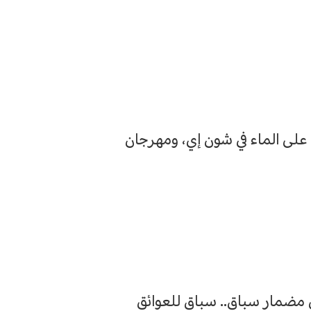
ج على الماء في شون إي، ومهرجان
مضمار سباق.. سباق للعوائق