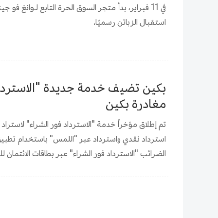
استقبال الزبائن رسميًا.
بكين تضيف خدمة جديدة "الاسترداد
مغادرة بكين
تم إطلاق مؤخراً خدمة "الاسترداد فور الشراء" لاستراد
استرداد نقدي واسترداد عبر "اللمس" باستخدام تطبيق
الضرائب "الاسترداد فور الشراء" عبر بطاقات الائتمان لل
الخارج مثل VISA وMASTER، و
التفويض المسبق والاسترداد في خطوة واحدة، مما يضمن
لتلبية احتياجات المسافرين بشكل أفضل.