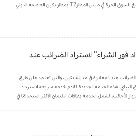
في 11 فبراير، بدأ متجر السوق الحرة التابع لـوانغ فو جينغ للسوق الحرة في مبنى المطارT2 بمطار بكين العاصمة الدولي
 فور الشراء" لاستراد الضرائب عند
 الضرائب عند المغادرة في مدينة بكين، والتي تعتمد على طرق
 آليباي. هذه الخدمة الجديدة تقدم خدمة سريعة لاسترداد
زوار الأجانب. تشمل الخدمة بطاقات الائتمان الأكثر استخدامًا في
يمكن أن تصل الضرائب في أسرع وقت ممكن. تجمع هذه الخدمة بين مرحلتي
 سرعة استرداد الضرائب النقدية وسهولة المحفظة الإلكترونية،